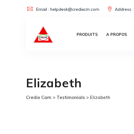
Skip
Email : helpdesk@credixcm.com
Address :
to
content
PRODUITS
A PROPOS
Elizabeth
Credix Cam
>
Testimonials
>
Elizabeth