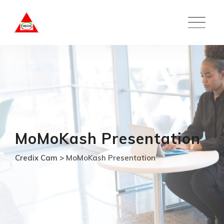
Skip
to
content
MoMoKash Presentation
Credix Cam
>
MoMoKash Presentation